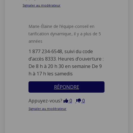
Signaler au modérateur
Marie-Élaine de l’équipe-conseil en
tarification dynamique
il y a plus de 5
années
1 877 234-6548, suivi du code
d’accès 8333. Heures d’ouverture :
De 8 h à 20 h 30 en semaine De 9
h à 17 h les samedis
RÉPONDRE
En désaccord
En accord
Appuyez-vous?
0
0
Signaler au modérateur