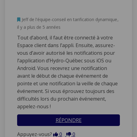
L'administrateur a commenté
Jeff de l'équipe-conseil en tarification dynamique
il y a plus de 5 années
Tout d’abord, il faut être connecté à votre
Espace client dans l’appli. Ensuite, assurez-
vous d’avoir autorisé les notifications pour
l’application d’Hydro-Québec sous iOS ou
Android. Vous recevrez une notification
avant le début de chaque événement de
pointe et une notification la veille de chaque
événement. Si vous éprouvez toujours des
difficultés lors du prochain événement,
appelez-nous !
RÉPONDRE
En désaccord
En accord
Appuyez-vous?
0
0