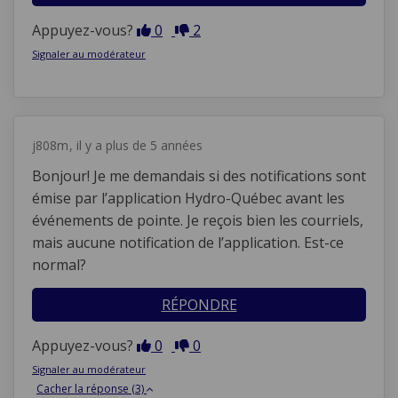
En désaccord
En accord
Appuyez-vous?
0
2
Signaler au modérateur
j808m
il y a plus de 5 années
Bonjour! Je me demandais si des notifications sont
émise par l’application Hydro-Québec avant les
événements de pointe. Je reçois bien les courriels,
mais aucune notification de l’application. Est-ce
normal?
RÉPONDRE
En désaccord
En accord
Appuyez-vous?
0
0
Signaler au modérateur
Cacher la réponse (3)