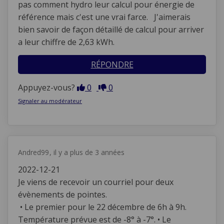
pas comment hydro leur calcul pour énergie de
référence mais c'est une vrai farce. J'aimerais
bien savoir de façon détaillé de calcul pour arriver
a leur chiffre de 2,63 kWh.
RÉPONDRE
En désaccord
En accord
Appuyez-vous?
0
0
Signaler au modérateur
Andred99
il y a plus de 3 années
2022-12-21
Je viens de recevoir un courriel pour deux
évènements de pointes.
• Le premier pour le 22 décembre de 6h à 9h.
Température prévue est de -8° à -7°. • Le