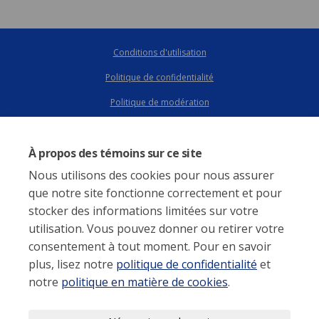
Conditions d'utilisation
Politique de confidentialité
Conditions d'utilisation
Politique de confidentialité
Politique de modération
Politique sur les témoins
Politique de modération
Déclaration d'accessibilité
Soutien technique
Carte du site
Accessibilité
À propos des témoins sur ce site
Politique sur les témoins
Nous utilisons des cookies pour nous assurer
Soutien technique
que notre site fonctionne correctement et pour
stocker des informations limitées sur votre
utilisation. Vous pouvez donner ou retirer votre
consentement à tout moment. Pour en savoir
plus, lisez notre
politique de confidentialité
et
notre
politique en matière de cookies
.
Cet outil de consultation en ligne est exploité et hébergé par Bang the
Table. Dans ce contexte, vous reconnaissez la responsabilité de Bang